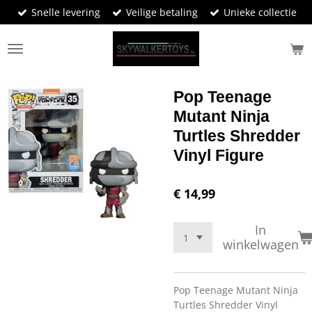
Snelle levering
Veilige betaling
Unieke collectie
Ga
direct
naar
de
hoofdinhoud
Pop Teenage
Mutant Ninja
Turtles Shredder
Vinyl Figure
€ 14,99
In
winkelwagen
Pop Teenage Mutant Ninja
Turtles Shredder Vinyl