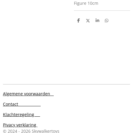
Figure 10cm
D
D
S
D
e
e
h
e
l
e
a
l
e
l
r
e
n
e
n
Algemene voorwaarden
Contact
Klachteregeling
Pivacy verklaring
© 2024 - 2026 Skywalkertoys