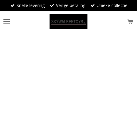
Snelle levering
Veilige betaling
Unieke collectie
Ga
direct
naar
de
hoofdinhoud