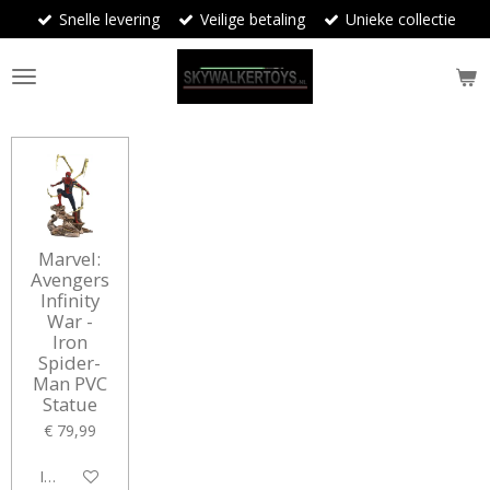
Snelle levering
Veilige betaling
Unieke collectie
Ga
direct
naar
de
hoofdinhoud
Marvel:
Avengers
Infinity
War -
Iron
Spider-
Man PVC
Statue
€ 79,99
In winkelwagen