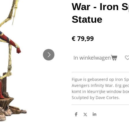
War - Iron 
Statue
€ 79,99
In winkelwagen
Figue is gebaseerd op Iron Spi
Avengers Infinity War. Erg ged
komt in kleurrijke window bo
Sculpted by Dave Cortes.
D
D
S
e
e
h
l
e
a
e
l
r