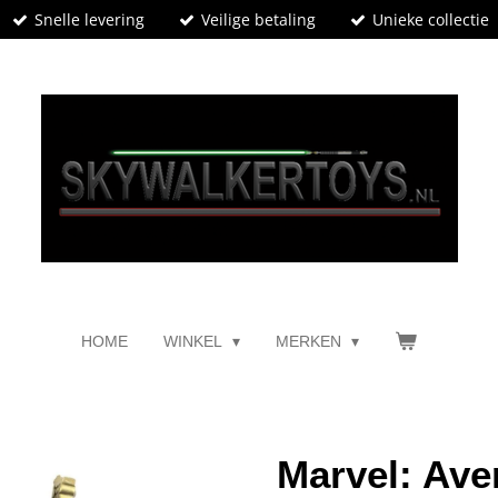
Snelle levering
Veilige betaling
Unieke collectie
HOME
WINKEL
MERKEN
Marvel: Aven