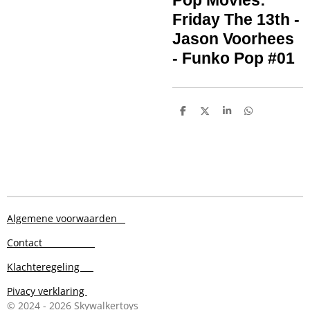
Pop Movies:
Friday The 13th -
Jason Voorhees
- Funko Pop #01
D
D
S
D
e
e
h
e
l
e
a
l
e
l
r
e
n
e
n
Algemene voorwaarden
Contact
Klachteregeling
Pivacy verklaring
© 2024 - 2026 Skywalkertoys