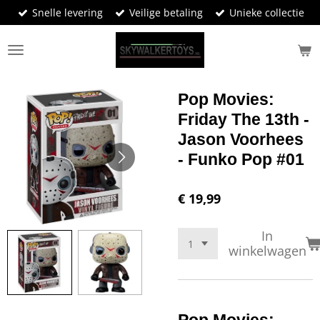
Snelle levering
Veilige betaling
Unieke collectie
Ga
direct
naar
de
hoofdinhoud
Pop Movies:
Friday The 13th -
Jason Voorhees
- Funko Pop #01
€ 19,99
In
winkelwagen