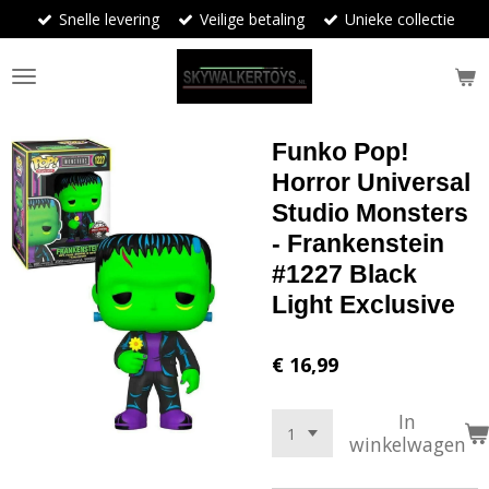
Snelle levering
Veilige betaling
Unieke collectie
Ga
direct
naar
de
hoofdinhoud
Funko Pop!
Horror Universal
Studio Monsters
- Frankenstein
#1227 Black
Light Exclusive
€ 16,99
In
winkelwagen