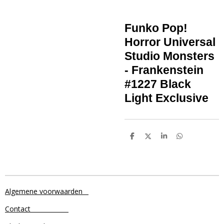
Funko Pop!
Horror Universal
Studio Monsters
- Frankenstein
#1227 Black
Light Exclusive
D
D
S
D
e
e
h
e
l
e
a
l
e
l
r
e
n
e
n
Algemene voorwaarden
Contact