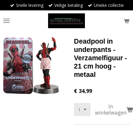
Snelle levering
Veilige betaling
Unieke collectie
Ga
direct
naar
de
hoofdinhoud
Deadpool in
underpants -
Verzamelfiguur -
21 cm hoog -
metaal
€ 34,99
In
winkelwagen