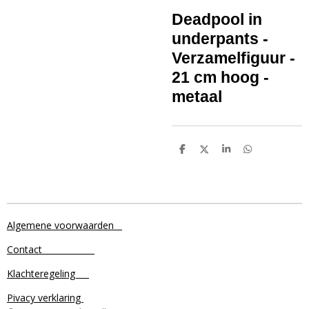
Deadpool in
underpants -
Verzamelfiguur -
21 cm hoog -
metaal
D
D
S
D
e
e
h
e
l
e
a
l
e
l
r
e
n
e
n
Algemene voorwaarden
Contact
Klachteregeling
Pivacy verklaring